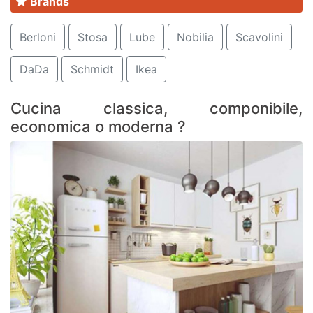
Brands
Berloni
Stosa
Lube
Nobilia
Scavolini
DaDa
Schmidt
Ikea
Cucina classica, componibile,
economica o moderna ?