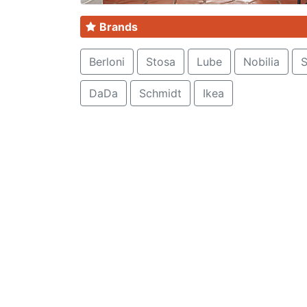
Brands
Berloni
Stosa
Lube
Nobilia
S
DaDa
Schmidt
Ikea