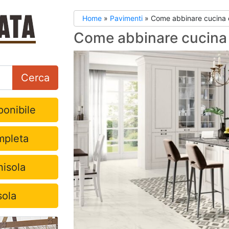
Home
»
Pavimenti
»
Come abbinare cucina 
Come abbinare cucina
Cerca
onibile
pleta
nisola
sola