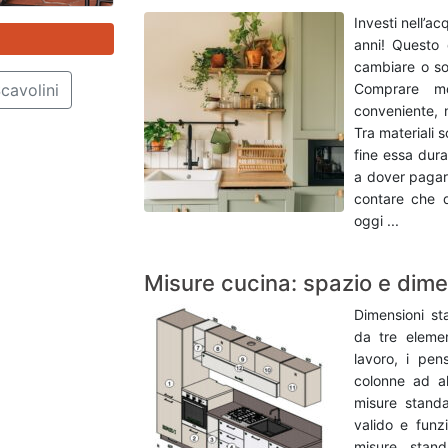
Investi nell’a
anni! Questo 
cambiare o sos
Comprare mo
cavolini
conveniente, n
Tra materiali s
fine essa dura
a dover pagar
contare che d
oggi ...
Misure cucina: spazio e dime
Dimensioni st
da tre elemen
lavoro, i pen
colonne ad al
misure standa
valido e funz
misure stand