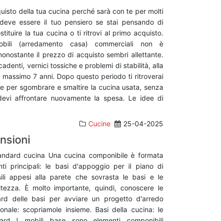
cquisto della tua cucina perché sarà con te per molti
deve essere il tuo pensiero se stai pensando di
tituire la tua cucina o ti ritrovi al primo acquisto.
bili (arredamento casa) commerciali non è
onostante il prezzo di acquisto sembri allettante.
cadenti, vernici tossiche e problemi di stabilità, alla
 massimo 7 anni. Dopo questo periodo ti ritroverai
e per sgombrare e smaltire la cucina usata, senza
evi affrontare nuovamente la spesa. Le idee di
Cucine
25-04-2025
nsioni
andard cucina Una cucina componibile è formata
ti principali: le basi d'appoggio per il piano di
sili appesi alla parete che sovrasta le basi e le
tezza. È molto importante, quindi, conoscere le
rd delle basi per avviare un progetto d'arredo
ionale: scopriamole insieme. Basi della cucina: le
ard I mobili base sono elementi componibili