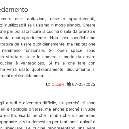
redamento
mere nelle abitazioni, case o appartamenti,
i inutilizzabili se li usiamo in modo singolo. Creare
ne per poi sacrificare la cucina o sala da pranzo e
venta controproducente. Non solo sacrifichiamo
ratura da usare quotidianamente, ma l’abitazione
 nemmeno funzionale. Gli open space sono
da sfruttare. Unire le camere in modo da creare
 cucina è vantaggioso. Si ha a che fare con
he verrà usato quotidianamente. Sicuramente si
rechi del riscaldamento, ...
Cucine
07-05-2025
li arredi è diventato difficile, sia perché ci sono
elli e tipologie diverse, ma anche perché si vuole
ta esatta. Esatta perché i mobili che si comprano
agnare la vita domestica per tanti anni, quindi è
on sbagliare. Le cucine rappresentano una vera