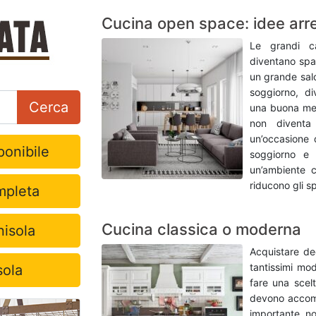
Cucina open space: idee ar
Le grandi ca
diventano spaz
un grande salo
soggiorno, di
Cerca
una buona met
non diventa
un’occasione 
onibile
soggiorno e
un’ambiente c
riducono gli sp
pleta
Cucina classica o moderna
nisola
Acquistare deg
tantissimi mod
sola
fare una scel
devono accomp
importante n