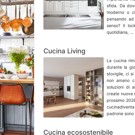
sfida. Da dove
moderno o cl
pensando ad a
senso? Il lo
quotidiana, ...
Cucina Living
La cucina rim
durante la gio
stoviglie, ci s
non amano cu
soluzioni di 
create nuove 
prossimo 2026
cucinadiventa
padrone sono i 
Cucina ecosostenibile