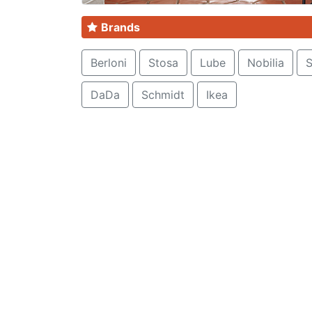
Brands
Berloni
Stosa
Lube
Nobilia
S
DaDa
Schmidt
Ikea